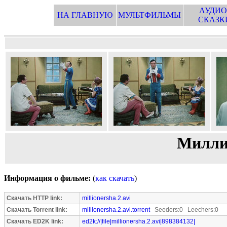
АУДИО
НА ГЛАВНУЮ
МУЛЬТФИЛЬМЫ
СКАЗК
Милли
Информация о фильме:
(
как скачать
)
Скачать HTTP link:
millionersha.2.avi
Скачать Torrent link:
millionersha.2.avi.torrent
Seeders:0 Leechers:0
Скачать ED2K link:
ed2k://|file|millionersha.2.avi|898384132|