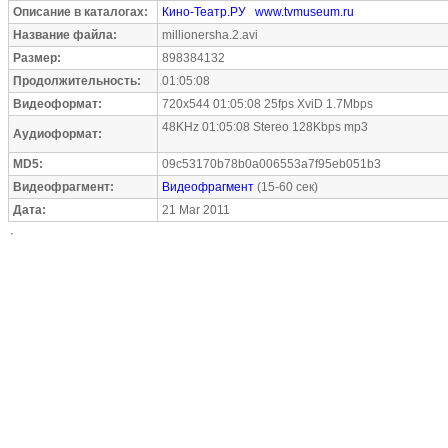
Описание в каталогах:
Кино-Театр.РУ
www.tvmuseum.ru
Название файла:
millionersha.2.avi
Размер:
898384132
Продолжительность:
01:05:08
Видеоформат:
720x544 01:05:08 25fps XviD 1.7Mbps
48KHz 01:05:08 Stereo 128Kbps mp3
Аудиоформат:
MD5:
09c53170b78b0a006553a7f95eb051b3
Видеофрагмент:
Видеофрагмент
(15-60 сек)
Дата:
21 Mar 2011