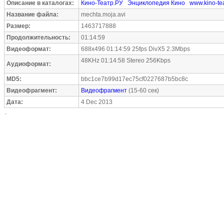
Описание в каталогах:
Кино-Театр.РУ
Энциклопедия Кино
www.kino-tea
Название файла:
mechta.moja.avi
Размер:
1463717888
Продолжительность:
01:14:59
Видеоформат:
688x496 01:14:59 25fps DivX5 2.3Mbps
48KHz 01:14:58 Stereo 256Kbps
Аудиоформат:
MD5:
bbc1ce7b99d17ec75cf0227687b5bc8c
Видеофрагмент:
Видеофрагмент
(15-60 сек)
Дата:
4 Dec 2013