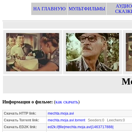
АУДИО
НА ГЛАВНУЮ
МУЛЬТФИЛЬМЫ
СКАЗК
Ме
Информация о фильме:
(
как скачать
)
Скачать HTTP link:
mechta.moja.avi
Скачать Torrent link:
mechta.moja.avi.torrent
Seeders:0 Leechers:0
Скачать ED2K link:
ed2k://|file|mechta.moja.avi|1463717888|