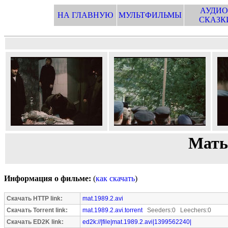
АУДИО
НА ГЛАВНУЮ
МУЛЬТФИЛЬМЫ
СКАЗК
Мать 
Информация о фильме:
(
как скачать
)
Скачать HTTP link:
mat.1989.2.avi
Скачать Torrent link:
mat.1989.2.avi.torrent
Seeders:0 Leechers:0
Скачать ED2K link:
ed2k://|file|mat.1989.2.avi|1399562240|