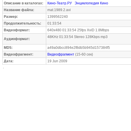
Описание в каталогах:
Кино-Театр.РУ
Энциклопедия Кино
Название файла:
mat.1989.2.avi
Размер:
1399562240
Продолжительность:
01:33:54
Видеоформат:
640x480 01:33:54 25fps XviD 1.8Mbps
48KHz 01:33:54 Stereo 128Kbps mp3
Аудиоформат:
MD5:
a49a0dbcc894e2f8db5b945d157384f5
Видеофрагмент:
Видеофрагмент
(15-60 сек)
Дата:
19 Jun 2009