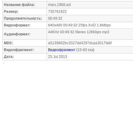
Название файла:
mars.1968.avi
Размер:
735761822
Продолжительность:
00:49:32
Видеоформат:
640x480 00:49:32 25fps XviD 1.8Mbps
44KHz 00:49:32 Stereo 128Kbps mp3
Аудиоформат:
MD5:
a5139862bc3327dd4297dcaa3017fabf
Видеофрагмент:
Видеофрагмент
(15-60 сек)
Дата:
25 Jul 2013