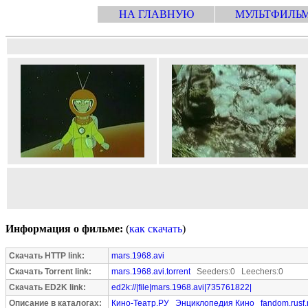
НА ГЛАВНУЮ
МУЛЬТФИЛЬ
Информация о фильме:
(
как скачать
)
Скачать HTTP link:
mars.1968.avi
Скачать Torrent link:
mars.1968.avi.torrent
Seeders:0 Leechers:0
Скачать ED2K link:
ed2k://|file|mars.1968.avi|735761822|
Описание в каталогах:
Кино-Театр.РУ
Энциклопедия Кино
fandom.rusf.