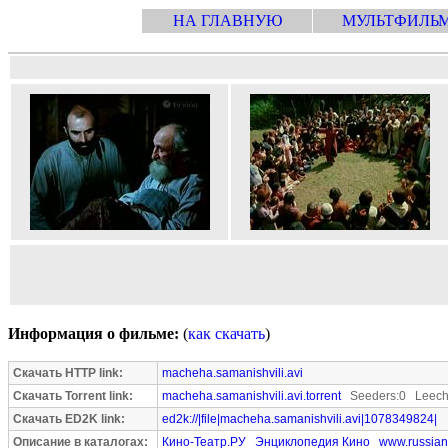
НА ГЛАВНУЮ
МУЛЬТФИЛЬ
Информация о фильме:
(
как скачать
)
Скачать HTTP link:
macheha.samanishvili.avi
Скачать Torrent link:
macheha.samanishvili.avi.torrent
Seeders:0 Leech
Скачать ED2K link:
ed2k://|file|macheha.samanishvili.avi|1078349824|
Описание в каталогах:
Кино-Театр.РУ
Энциклопедия Кино
www.russian