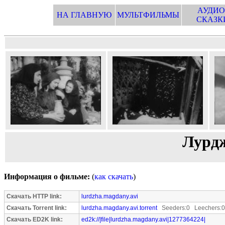
АУДИО
НА ГЛАВНУЮ
МУЛЬТФИЛЬМЫ
СКАЗК
Лурд
Информация о фильме:
(
как скачать
)
Скачать HTTP link:
lurdzha.magdany.avi
Скачать Torrent link:
lurdzha.magdany.avi.torrent
Seeders:0 Leechers:0
Скачать ED2K link:
ed2k://|file|lurdzha.magdany.avi|1277364224|