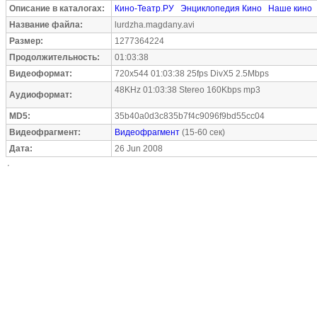
Описание в каталогах:
Кино-Театр.РУ
Энциклопедия Кино
Наше кино
Название файла:
lurdzha.magdany.avi
Размер:
1277364224
Продолжительность:
01:03:38
Видеоформат:
720x544 01:03:38 25fps DivX5 2.5Mbps
48KHz 01:03:38 Stereo 160Kbps mp3
Аудиоформат:
MD5:
35b40a0d3c835b7f4c9096f9bd55cc04
Видеофрагмент:
Видеофрагмент
(15-60 сек)
Дата:
26 Jun 2008