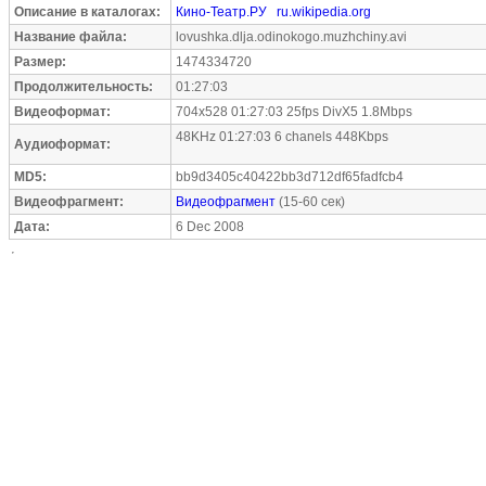
Описание в каталогах:
Кино-Театр.РУ
ru.wikipedia.org
Название файла:
lovushka.dlja.odinokogo.muzhchiny.avi
Размер:
1474334720
Продолжительность:
01:27:03
Видеоформат:
704x528 01:27:03 25fps DivX5 1.8Mbps
48KHz 01:27:03 6 chanels 448Kbps
Аудиоформат:
MD5:
bb9d3405c40422bb3d712df65fadfcb4
Видеофрагмент:
Видеофрагмент
(15-60 сек)
Дата:
6 Dec 2008