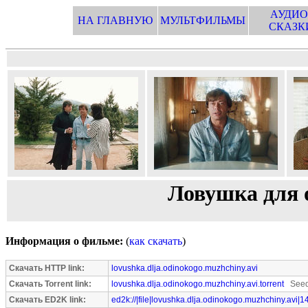
АУДИО
НА ГЛАВНУЮ
МУЛЬТФИЛЬМЫ
СКАЗК
Ловушка для 
Информация о фильме:
(
как скачать
)
Скачать HTTP link:
lovushka.dlja.odinokogo.muzhchiny.avi
Скачать Torrent link:
lovushka.dlja.odinokogo.muzhchiny.avi.torrent
Seede
Скачать ED2K link:
ed2k://|file|lovushka.dlja.odinokogo.muzhchiny.avi|