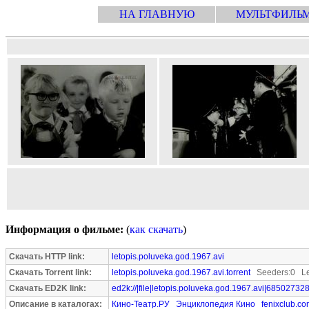
НА ГЛАВНУЮ
МУЛЬТФИЛЬ
Информация о фильме:
(
как скачать
)
Скачать HTTP link:
letopis.poluveka.god.1967.avi
Скачать Torrent link:
letopis.poluveka.god.1967.avi.torrent
Seeders:0 Le
Скачать ED2K link:
ed2k://|file|letopis.poluveka.god.1967.avi|685027328
Описание в каталогах:
Кино-Театр.РУ
Энциклопедия Кино
fenixclub.c