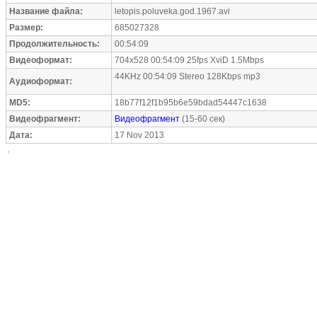
Название файла:
letopis.poluveka.god.1967.avi
Размер:
685027328
Продолжительность:
00:54:09
Видеоформат:
704x528 00:54:09 25fps XviD 1.5Mbps
44KHz 00:54:09 Stereo 128Kbps mp3
Аудиоформат:
MD5:
18b77f12f1b95b6e59bdad54447c1638
Видеофрагмент:
Видеофрагмент
(15-60 сек)
Дата:
17 Nov 2013