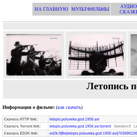
АУДИО
НА ГЛАВНУЮ
МУЛЬТФИЛЬМЫ
СКАЗК
Летопись п
Информация о фильме:
(
как скачать
)
Скачать HTTP link:
letopis.poluveka.god.1956.avi
Скачать Torrent link:
letopis.poluveka.god.1956.avi.torrent
Seeders:0 Le
Скачать ED2K link:
ed2k://|file|letopis.poluveka.god.1956.avi|703690150