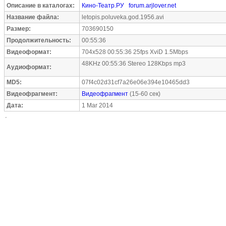
Описание в каталогах:
Кино-Театр.РУ
forum.arjlover.net
Название файла:
letopis.poluveka.god.1956.avi
Размер:
703690150
Продолжительность:
00:55:36
Видеоформат:
704x528 00:55:36 25fps XviD 1.5Mbps
48KHz 00:55:36 Stereo 128Kbps mp3
Аудиоформат:
MD5:
07f4c02d31cf7a26e06e394e10465dd3
Видеофрагмент:
Видеофрагмент
(15-60 сек)
Дата:
1 Mar 2014