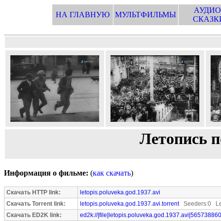
АУДИО
НА ГЛАВНУЮ
МУЛЬТФИЛЬМЫ
СКАЗК
Летопись п
Информация о фильме:
(
как скачать
)
Скачать HTTP link:
letopis.poluveka.god.1937.avi
Скачать Torrent link:
letopis.poluveka.god.1937.avi.torrent
Seeders:0 Le
Скачать ED2K link:
ed2k://|file|letopis.poluveka.god.1937.avi|565738860