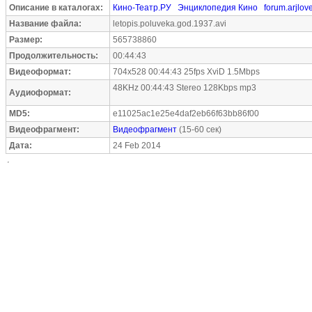
Описание в каталогах:
Кино-Театр.РУ
Энциклопедия Кино
forum.arjlove
Название файла:
letopis.poluveka.god.1937.avi
Размер:
565738860
Продолжительность:
00:44:43
Видеоформат:
704x528 00:44:43 25fps XviD 1.5Mbps
48KHz 00:44:43 Stereo 128Kbps mp3
Аудиоформат:
MD5:
e11025ac1e25e4daf2eb66f63bb86f00
Видеофрагмент:
Видеофрагмент
(15-60 сек)
Дата:
24 Feb 2014