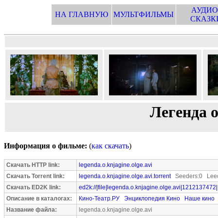
АУДИО
НА ГЛАВНУЮ
МУЛЬТФИЛЬМЫ
СКАЗК
Легенда 
Информация о фильме:
(
как скачать
)
Скачать HTTP link:
legenda.o.knjagine.olge.avi
Скачать Torrent link:
legenda.o.knjagine.olge.avi.torrent
Seeders:0 Leec
Скачать ED2K link:
ed2k://|file|legenda.o.knjagine.olge.avi|1212137472|
Описание в каталогах:
Кино-Театр.РУ
Энциклопедия Кино
Наше кино
Название файла:
legenda.o.knjagine.olge.avi