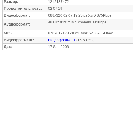
Размер:
1212137472
Продолжительность:
02:07:19
Видеоформат:
688x320 02:07:19 25fps XviD 875Kbps
48KHz 02:07:19 5 chanels 384Kbps
Аудиоформат:
MD5:
8707612a78536c419de52d06916f0aec
Видеофрагмент:
Видеофрагмент
(15-60 сек)
Дата:
17 Sep 2008