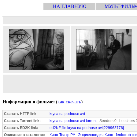
НА ГЛАВНУЮ
МУЛЬТФИЛЬ
Информация о фильме:
(
как скачать
)
Скачать HTTP link:
krysa.na.podnose.avi
Скачать Torrent link:
krysa.na.podnose.avi.torrent
Seeders:0 Leechers:
Скачать ED2K link:
ed2k://|file|krysa.na.podnose.avi|229963776|
Описание в каталогах:
Кино-Театр.РУ
Энциклопедия Кино
fenixclub.c