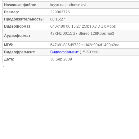
Название файла:
krysa.na.podnose.avi
Размер:
229963776
Продолжительность:
00:15:27
Видеоформат:
640x480 00:15:27 25fps XviD 1.8Mbps
48KHz 00:15:27 Stereo 128Kbps mp3
Аудиоформат:
MD5:
647a91886d9732cdd42e904d1499a2aa
Видеофрагмент:
Видеофрагмент
(15-60 сек)
Дата:
30 Sep 2009