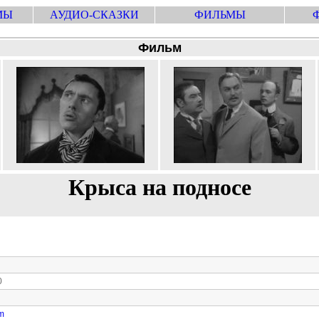
МЫ
АУДИО-СКАЗКИ
ФИЛЬМЫ
Фильм
Крыса на подносе
0
om