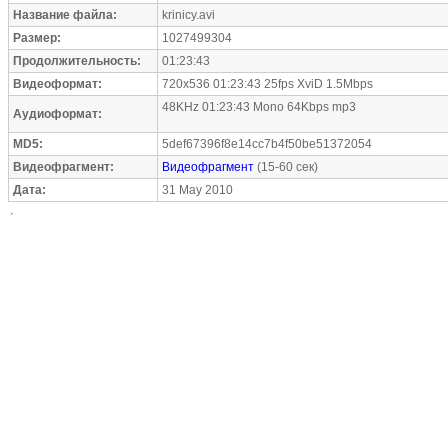
Название файла:
krinicy.avi
Размер:
1027499304
Продолжительность:
01:23:43
Видеоформат:
720x536 01:23:43 25fps XviD 1.5Mbps
48KHz 01:23:43 Mono 64Kbps mp3
Аудиоформат:
MD5:
5def67396f8e14cc7b4f50be51372054
Видеофрагмент:
Видеофрагмент
(15-60 сек)
Дата:
31 May 2010