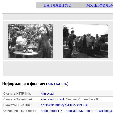
НА ГЛАВНУЮ
МУЛЬТФИЛЬ
Информация о фильме:
(
как скачать
)
Скачать HTTP link:
krinicy.avi
Скачать Torrent link:
krinicy.avi.torrent
Seeders:0 Leechers:0
Скачать ED2K link:
ed2k://|file|krinicy.avi|1027499304|
Описание в каталогах:
Кино-Театр.РУ
Энциклопедия Кино
ru.wikipedia