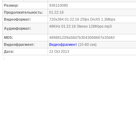
Размер:
936110080
Продолжительность:
01:22:16
Видеоформат:
720x384 01:22:16 25fps DivX5 1.3Mbps
48KHz 01:22:16 Stereo 128Kbps mp3
Аудиоформат:
MD5:
489881209a58d7b3043068667e35bfcf
Видеофрагмент:
Видеофрагмент
(15-60 сек)
Дата:
22 Oct 2013