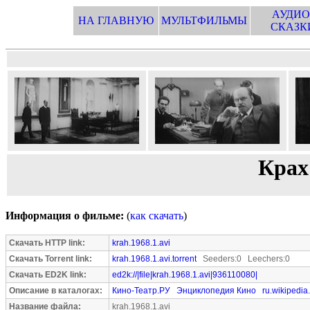
АУДИО
НА ГЛАВНУЮ
МУЛЬТФИЛЬМЫ
СКАЗК
Крах 
Информация о фильме:
(
как скачать
)
Скачать HTTP link:
krah.1968.1.avi
Скачать Torrent link:
krah.1968.1.avi.torrent
Seeders:0 Leechers:0
Скачать ED2K link:
ed2k://|file|krah.1968.1.avi|936110080|
Описание в каталогах:
Кино-Театр.РУ
Энциклопедия Кино
ru.wikipedia
Название файла:
krah.1968.1.avi