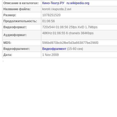
Описание в каталогах:
Кино-Театр.РУ
ru.wikipedia.org
Название файла:
koroli.i.kapusta.2.avi
Размер:
1078251520
Продолжительность:
01:06:56
Видеоформат:
720x544 01:06:56 25fps XviD 1.7Mbps
48KHz 01:06:55 6 chanels 384Kbps
Аудиоформат:
MD5:
596bd970bcb2fbe5d3a663877be296f3
Видеофрагмент:
Видеофрагмент
(15-60 сек)
Дата:
1 Nov 2009