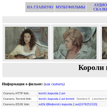
АУДИО
НА ГЛАВНУЮ
МУЛЬТФИЛЬМЫ
СКАЗК
Короли и
Информация о фильме:
(
как скачать
)
Скачать HTTP link:
koroli.i.kapusta.2.avi
Скачать Torrent link:
koroli.i.kapusta.2.avi.torrent
Seeders:0 Leechers:0
Скачать ED2K link:
ed2k://|file|koroli.i.kapusta.2.avi|1078251520|