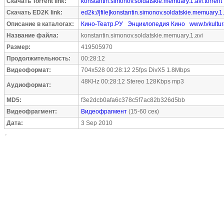
Скачать Torrent link:
konstantin.simonov.soldatskie.memuary.1.avi.torrent
Скачать ED2K link:
ed2k://|file|konstantin.simonov.soldatskie.memuary.
Описание в каталогах:
Кино-Театр.РУ
Энциклопедия Кино
www.tvkultur
Название файла:
konstantin.simonov.soldatskie.memuary.1.avi
Размер:
419505970
Продолжительность:
00:28:12
Видеоформат:
704x528 00:28:12 25fps DivX5 1.8Mbps
48KHz 00:28:12 Stereo 128Kbps mp3
Аудиоформат:
MD5:
f3e2dcb0afa6c378c5f7ac82b326d5bb
Видеофрагмент:
Видеофрагмент
(15-60 сек)
Дата:
3 Sep 2010