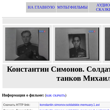
АУДИО
НА ГЛАВНУЮ
МУЛЬТФИЛЬМЫ
СКАЗК
Константин Симонов. Солдат
танков Михаил
Информация о фильме:
(
как скачать
)
Скачать HTTP link:
konstantin.simonov.soldatskie.memuary.1.avi