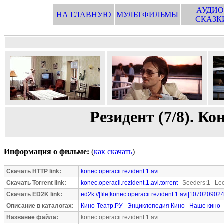
АУДИО
НА ГЛАВНУЮ
МУЛЬТФИЛЬМЫ
СКАЗК
Резидент (7/8). К
Информация о фильме:
(
как скачать
)
Скачать HTTP link:
konec.operacii.rezident.1.avi
Скачать Torrent link:
konec.operacii.rezident.1.avi.torrent
Seeders:1 Lee
Скачать ED2K link:
ed2k://|file|konec.operacii.rezident.1.avi|1070209024
Описание в каталогах:
Кино-Театр.РУ
Энциклопедия Кино
Наше кино
Название файла:
konec.operacii.rezident.1.avi