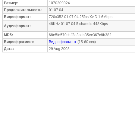
Размер:
1070209024
Продолжительность:
01:07:04
Видеоформат:
720x352 01:07:04 25fps XviD 1.6Mbps
48KHz 01:07:04 5 chanels 448Kbps
Аудиоформат:
MD5:
68e5fe570cbff2e3cab35ec367c8b382
Видеофрагмент:
Видеофрагмент
(15-60 сек)
Дата:
29 Aug 2008