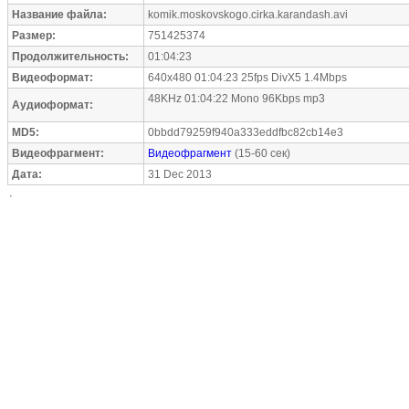
Название файла:
komik.moskovskogo.cirka.karandash.avi
Размер:
751425374
Продолжительность:
01:04:23
Видеоформат:
640x480 01:04:23 25fps DivX5 1.4Mbps
48KHz 01:04:22 Mono 96Kbps mp3
Аудиоформат:
MD5:
0bbdd79259f940a333eddfbc82cb14e3
Видеофрагмент:
Видеофрагмент
(15-60 сек)
Дата:
31 Dec 2013