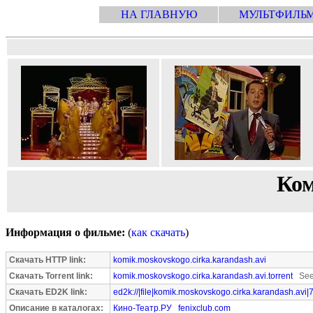
НА ГЛАВНУЮ
МУЛЬТФИЛЬ
Ком
Информация о фильме:
(
как скачать
)
Скачать HTTP link:
komik.moskovskogo.cirka.karandash.avi
Скачать Torrent link:
komik.moskovskogo.cirka.karandash.avi.torrent
Seed
Скачать ED2K link:
ed2k://|file|komik.moskovskogo.cirka.karandash.avi
Описание в каталогах:
Кино-Театр.РУ
fenixclub.com