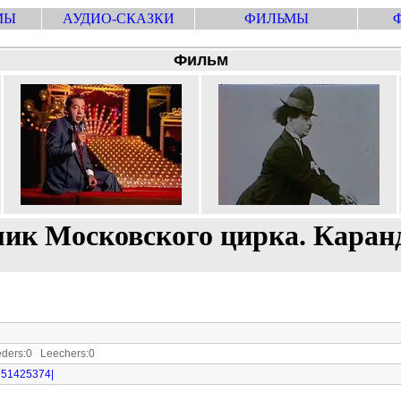
МЫ
АУДИО-СКАЗКИ
ФИЛЬМЫ
Фильм
ик Московского цирка. Кара
ers:0 Leechers:0
|751425374|