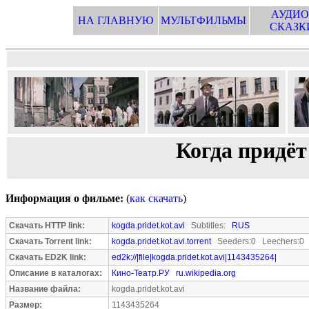
АУДИО
НА ГЛАВНУЮ
МУЛЬТФИЛЬМЫ
СКАЗК
Когда придёт
Информация о фильме:
(
как скачать
)
Скачать HTTP link:
kogda.pridet.kot.avi
Subtitles:
RUS
Скачать Torrent link:
kogda.pridet.kot.avi.torrent
Seeders:0 Leechers:0
Скачать ED2K link:
ed2k://|file|kogda.pridet.kot.avi|1143435264|
Описание в каталогах:
Кино-Театр.РУ
ru.wikipedia.org
Название файла:
kogda.pridet.kot.avi
Размер:
1143435264