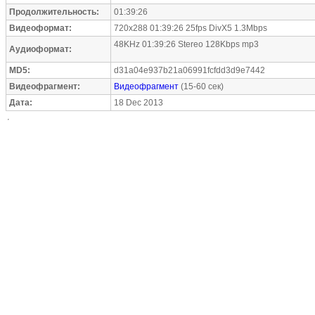
Продолжительность:
01:39:26
Видеоформат:
720x288 01:39:26 25fps DivX5 1.3Mbps
48KHz 01:39:26 Stereo 128Kbps mp3
Аудиоформат:
MD5:
d31a04e937b21a06991fcfdd3d9e7442
Видеофрагмент:
Видеофрагмент
(15-60 сек)
Дата:
18 Dec 2013