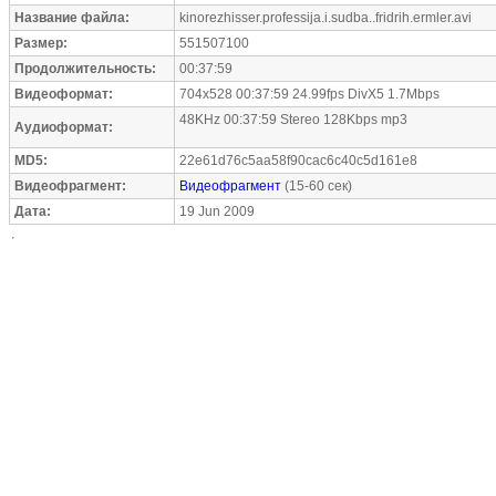
Название файла:
kinorezhisser.professija.i.sudba..fridrih.ermler.avi
Размер:
551507100
Продолжительность:
00:37:59
Видеоформат:
704x528 00:37:59 24.99fps DivX5 1.7Mbps
48KHz 00:37:59 Stereo 128Kbps mp3
Аудиоформат:
MD5:
22e61d76c5aa58f90cac6c40c5d161e8
Видеофрагмент:
Видеофрагмент
(15-60 сек)
Дата:
19 Jun 2009