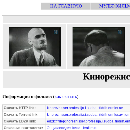
НА ГЛАВНУЮ
МУЛЬТФИЛЬ
Кинорежисс
Информация о фильме:
(
как скачать
)
Скачать HTTP link:
kinorezhisser.professija.i.sudba..fridrih.ermler.avi
Скачать Torrent link:
kinorezhisser.professija.i.sudba..fridrih.ermler.avi.tor
Скачать ED2K link:
ed2k://|file|kinorezhisser.professija.i.sudba..fridrih.
Описание в каталогах:
Энциклопедия Кино
lenfilm.ru