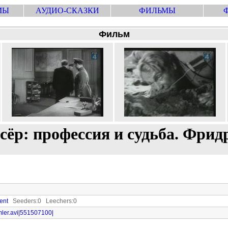
МЫ
АУДИО-СКАЗКИ
ФИЛЬМЫ
Фильм
ёр: профессия и судьба. Фри
rent
Seeders:0 Leechers:0
ermler.avi|551507100|