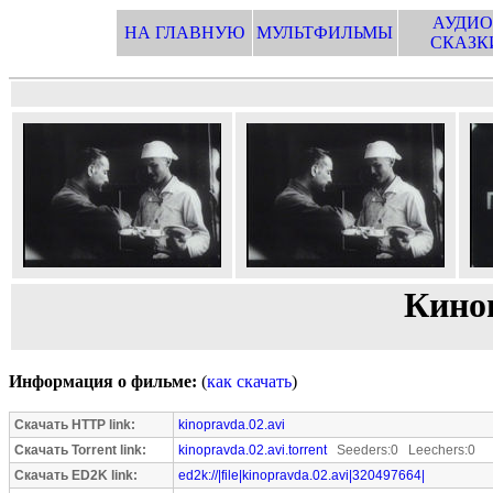
АУДИО
НА ГЛАВНУЮ
МУЛЬТФИЛЬМЫ
СКАЗК
Кино
Информация о фильме:
(
как скачать
)
Скачать HTTP link:
kinopravda.02.avi
Скачать Torrent link:
kinopravda.02.avi.torrent
Seeders:0 Leechers:0
Скачать ED2K link:
ed2k://|file|kinopravda.02.avi|320497664|