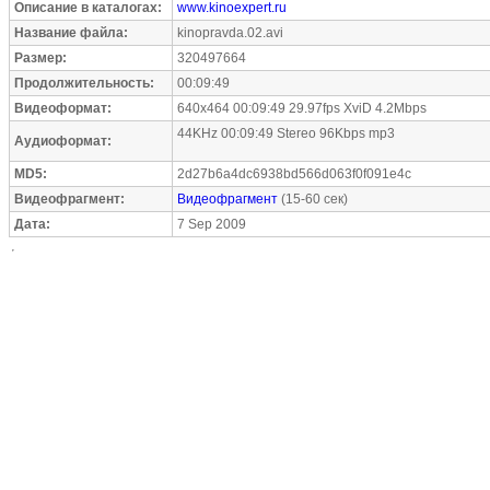
Описание в каталогах:
www.kinoexpert.ru
Название файла:
kinopravda.02.avi
Размер:
320497664
Продолжительность:
00:09:49
Видеоформат:
640x464 00:09:49 29.97fps XviD 4.2Mbps
44KHz 00:09:49 Stereo 96Kbps mp3
Аудиоформат:
MD5:
2d27b6a4dc6938bd566d063f0f091e4c
Видеофрагмент:
Видеофрагмент
(15-60 сек)
Дата:
7 Sep 2009