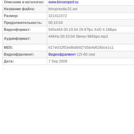
Описание в каталогах:
www.kinoexpert.ru
Название файла:
kinopravda.01.avi
Размер:
321411072
Продолжительность:
00:10:04
Видеоформат:
640x464 00:10:04 29.97fps XviD 4.1Mbps
44KHz 00:10:04 Stereo 96Kbps mp3
Аудиоформат:
MD5:
627e032f03e8bdb927d5b4d626bce1c1
Видеофрагмент:
Видеофрагмент
(15-60 сек)
Дата:
7 Sep 2009