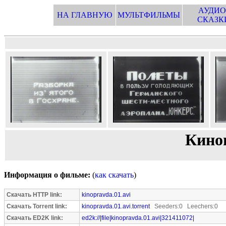
АУДИО
НА ГЛАВНУЮ
МУЛЬТФИЛЬМЫ
СКАЗК
Кино
Информация о фильме:
(
как скачать
)
Скачать HTTP link:
kinopravda.01.avi
Скачать Torrent link:
kinopravda.01.avi.torrent
Seeders:0 Leechers:0
Скачать ED2K link:
ed2k://|file|kinopravda.01.avi|321411072|