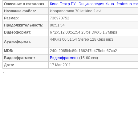
Описание в каталогах:
Кино-Театр.РУ
Энциклопедия Кино
fenixclub.c
Название файла:
kinopanorama.70.let.kino.2.avi
Размер:
736970752
Продолжительность:
00:51:54
Видеоформат:
672x512 00:51:54 25fps DivX5 1.7Mbps
44KHz 00:51:54 Stereo 128Kbps mp3
Аудиоформат:
MD5:
240e2065f4c89d166247b475ebe67cb2
Видеофрагмент:
Видеофрагмент
(15-60 сек)
Дата:
17 Mar 2011