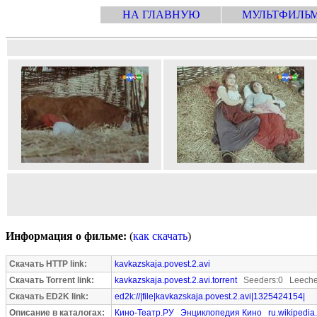
НА ГЛАВНУЮ
МУЛЬТФИЛЬ
Информация о фильме:
(
как скачать
)
Скачать HTTP link:
kavkazskaja.povest.2.avi
Скачать Torrent link:
kavkazskaja.povest.2.avi.torrent
Seeders:0 Leeche
Скачать ED2K link:
ed2k://|file|kavkazskaja.povest.2.avi|1325424154|
Описание в каталогах:
Кино-Театр.РУ
Энциклопедия Кино
ru.wikipedia