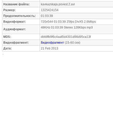
Название файла:
kavkazskaja.povest.2.avi
Размер:
1325424154
Продолжительность:
01:03:39
Видеоформат:
720x544 01:03:39 25fps DivX5 2.6Mbps
48KHz 01:03:39 Stereo 128Kbps mp3
Аудиоформат:
MD5:
dbfdffb9f6c4aaf0d4301d98d95ca13f
Видеофрагмент:
Видеофрагмент
(15-60 сек)
Дата:
21 Feb 2013