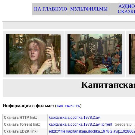
АУДИО
НА ГЛАВНУЮ
МУЛЬТФИЛЬМЫ
СКАЗК
Капитанская 
Информация о фильме:
(
как скачать
)
Скачать HTTP link:
kapitanskaja.dochka.1978.2.avi
Скачать Torrent link:
kapitanskaja.dochka.1978.2.avi.torrent
Seeders:0 L
Скачать ED2K link:
ed2k://|file|kapitanskaja.dochka.1978.2.avi|1102860