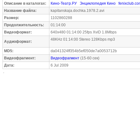
Описание в каталогах:
Кино-Театр.РУ
Энциклопедия Кино
fenixclub.c
Название файла:
kapitanskaja.dochka.1978.2.avi
Размер:
1102860288
Продолжительность:
01:14:00
Видеоформат:
640x480 01:14:00 25fps XviD 1.8Mbps
48KHz 01:14:00 Stereo 128Kbps mp3
Аудиоформат:
MD5:
da041324ff354b5ef050de7a0053712b
Видеофрагмент:
Видеофрагмент
(15-60 сек)
Дата:
6 Jul 2009