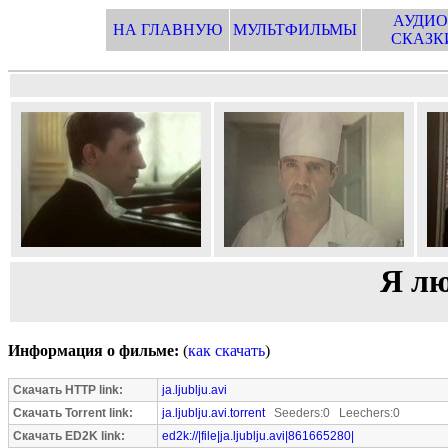
АУДИО
НА ГЛАВНУЮ
МУЛЬТФИЛЬМЫ
СКАЗК
Я лю
Информация о фильме:
(
как скачать
)
Скачать HTTP link:
ja.ljublju.avi
Скачать Torrent link:
ja.ljublju.avi.torrent
Seeders:0 Leechers:0
Скачать ED2K link:
ed2k://|file|ja.ljublju.avi|861665280|