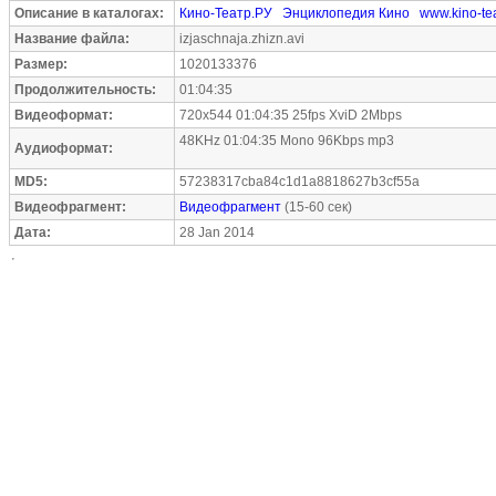
Описание в каталогах:
Кино-Театр.РУ
Энциклопедия Кино
www.kino-tea
Название файла:
izjaschnaja.zhizn.avi
Размер:
1020133376
Продолжительность:
01:04:35
Видеоформат:
720x544 01:04:35 25fps XviD 2Mbps
48KHz 01:04:35 Mono 96Kbps mp3
Аудиоформат:
MD5:
57238317cba84c1d1a8818627b3cf55a
Видеофрагмент:
Видеофрагмент
(15-60 сек)
Дата:
28 Jan 2014