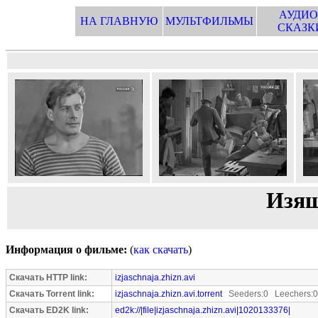
АУДИО
НА ГЛАВНУЮ
МУЛЬТФИЛЬМЫ
СКАЗК
Изящ
Информация о фильме:
(
как скачать
)
Скачать HTTP link:
izjaschnaja.zhizn.avi
Скачать Torrent link:
izjaschnaja.zhizn.avi.torrent
Seeders:0 Leechers:0
Скачать ED2K link:
ed2k://|file|izjaschnaja.zhizn.avi|1020133376|