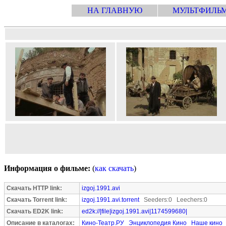
НА ГЛАВНУЮ
МУЛЬТФИЛЬ
Информация о фильме:
(
как скачать
)
Скачать HTTP link:
izgoj.1991.avi
Скачать Torrent link:
izgoj.1991.avi.torrent
Seeders:0 Leechers:0
Скачать ED2K link:
ed2k://|file|izgoj.1991.avi|1174599680|
Описание в каталогах:
Кино-Театр.РУ
Энциклопедия Кино
Наше кино