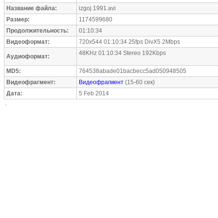
Название файла:
izgoj.1991.avi
Размер:
1174599680
Продолжительность:
01:10:34
Видеоформат:
720x544 01:10:34 25fps DivX5 2Mbps
48KHz 01:10:34 Stereo 192Kbps
Аудиоформат:
MD5:
764538abade01bacbecc5ad050948505
Видеофрагмент:
Видеофрагмент
(15-60 сек)
Дата:
5 Feb 2014