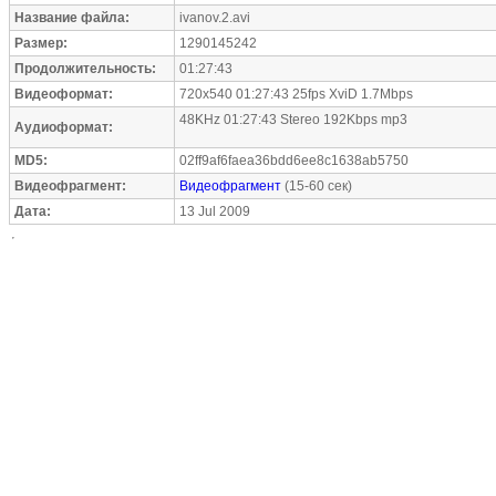
Название файла:
ivanov.2.avi
Размер:
1290145242
Продолжительность:
01:27:43
Видеоформат:
720x540 01:27:43 25fps XviD 1.7Mbps
48KHz 01:27:43 Stereo 192Kbps mp3
Аудиоформат:
MD5:
02ff9af6faea36bdd6ee8c1638ab5750
Видеофрагмент:
Видеофрагмент
(15-60 сек)
Дата:
13 Jul 2009