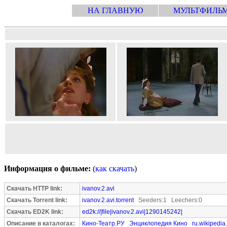
НА ГЛАВНУЮ
МУЛЬТФИЛЬ
Информация о фильме:
(
как скачать
)
Скачать HTTP link:
ivanov.2.avi
Скачать Torrent link:
ivanov.2.avi.torrent
Seeders:1 Leechers:0
Скачать ED2K link:
ed2k://|file|ivanov.2.avi|1290145242|
Описание в каталогах:
Кино-Театр.РУ
Энциклопедия Кино
ru.wikipedia