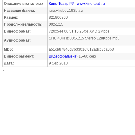
Описание в каталогах:
Кино-Театр.РУ
www.kino-teatr.ru
Название файла:
igra.v.ljubov.1935.avi
Размер:
821800960
Продолжительность:
00:51:15
Видеоформат:
720x544 00:51:15 25fps XviD 2Mbps
SHU 48KHz 00:51:15 Stereo 128Kbps mp3
Аудиоформат:
MD5:
a51cb87846d7b33016f612adcc3ca0b3
Видеофрагмент:
Видеофрагмент
(15-60 сек)
Дата:
9 Sep 2013