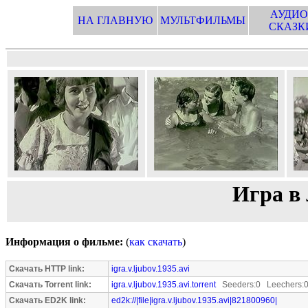
АУДИО
НА ГЛАВНУЮ
МУЛЬТФИЛЬМЫ
СКАЗК
Игра в 
Информация о фильме:
(
как скачать
)
Скачать HTTP link:
igra.v.ljubov.1935.avi
Скачать Torrent link:
igra.v.ljubov.1935.avi.torrent
Seeders:0 Leechers:
Скачать ED2K link:
ed2k://|file|igra.v.ljubov.1935.avi|821800960|