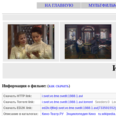
НА ГЛАВНУЮ
МУЛЬТФИЛЬ
И
Информация о фильме:
(
как скачать
)
Скачать HTTP link:
i.svet.vo.tme.svetit.1988.1.avi
Скачать Torrent link:
i.svet.vo.tme.svetit.1988.1.avi.torrent
Seeders:0 Lee
Скачать ED2K link:
ed2k://|file|i.svet.vo.tme.svetit.1988.1.avi|733591552|
Описание в каталогах:
Кино-Театр.РУ
Энциклопедия Кино
ru.wikipedia