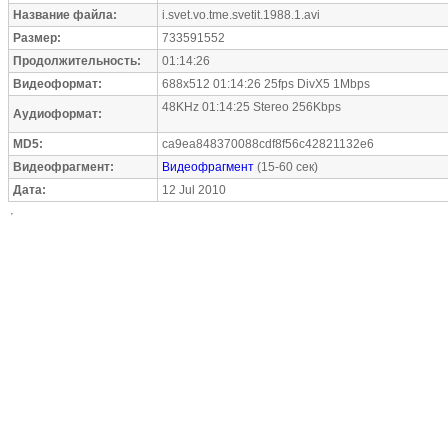
Название файла:
i.svet.vo.tme.svetit.1988.1.avi
Размер:
733591552
Продолжительность:
01:14:26
Видеоформат:
688x512 01:14:26 25fps DivX5 1Mbps
48KHz 01:14:25 Stereo 256Kbps
Аудиоформат:
MD5:
ca9ea848370088cdf8f56c42821132e6
Видеофрагмент:
Видеофрагмент
(15-60 сек)
Дата:
12 Jul 2010