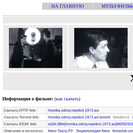
НА ГЛАВНУЮ
МУЛЬТФИЛЬ
Информация о фильме:
(
как скачать
)
Скачать HTTP link:
hronika.odnoj.repeticii.1973.avi
Скачать Torrent link:
hronika.odnoj.repeticii.1973.avi.torrent
Seeders:0 L
Скачать ED2K link:
ed2k://|file|hronika.odnoj.repeticii.1973.avi|9659250
Описание в каталогах:
Кино-Театр.РУ
Энциклопедия Кино
fenixclub.c