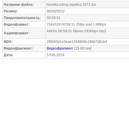
Название файла:
hronika.odnoj.repeticii.1973.avi
Размер:
965925012
Продолжительность:
00:58:31
Видеоформат:
704x528 00:58:31 25fps xvid 1.9Mbps
44KHz 00:58:31 Stereo 192Kbps mp3
Аудиоформат:
MD5:
2f8040d1e3eae1568808c1fbfa7d6cb4
Видеофрагмент:
Видеофрагмент
(15-60 сек)
Дата:
5 Feb 2014