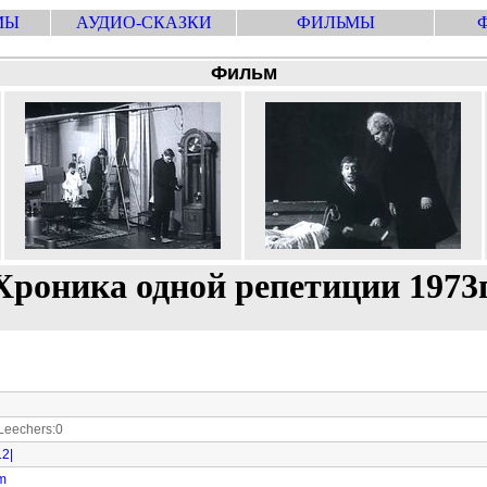
МЫ
АУДИО-СКАЗКИ
ФИЛЬМЫ
Фильм
Хроника одной репетиции 1973г
eechers:0
12|
om