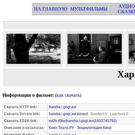
АУДИО
НА ГЛАВНУЮ
МУЛЬТФИЛЬМЫ
СКАЗК
Хар
Информация о фильме:
(
как скачать
)
Скачать HTTP link:
hareba.i.gogi.avi
Скачать Torrent link:
hareba.i.gogi.avi.torrent
Seeders:0 Leechers:0
Скачать ED2K link:
ed2k://|file|hareba.i.gogi.avi|1603745792|
Описание в каталогах:
Кино-Театр.РУ
Энциклопедия Кино
Название файла:
hareba.i.gogi.avi