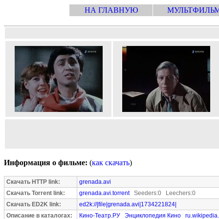
НА ГЛАВНУЮ
МУЛЬТФИЛЬ
Информация о фильме:
(
как скачать
)
Скачать HTTP link:
grenada.avi
Скачать Torrent link:
grenada.avi.torrent
Seeders:0 Leechers:0
Скачать ED2K link:
ed2k://|file|grenada.avi|1734221824|
Описание в каталогах:
Кино-Театр.РУ
Энциклопедия Кино
ru.wikipedia