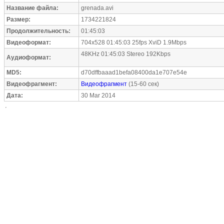
Название файла:
grenada.avi
Размер:
1734221824
Продолжительность:
01:45:03
Видеоформат:
704x528 01:45:03 25fps XviD 1.9Mbps
48KHz 01:45:03 Stereo 192Kbps
Аудиоформат:
MD5:
d70dffbaaad1befa08400da1e707e54e
Видеофрагмент:
Видеофрагмент
(15-60 сек)
Дата:
30 Mar 2014