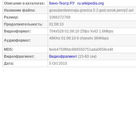
Описание в каталогах:
Кино-Театр.РУ
ru.wikipedia.org
Название файла:
gosudarstvennaja.granica.5.2.god.sorok.pervy2.avi
Размер:
1066272768
Продолжительность:
01:08:10
Видеоформат:
704x528 01:08:10 25fps XviD 1.6Mbps
48KHz 01:08:10 6 chanels 384Kbps
Аудиоформат:
MD5:
feeb4759f9dc886550751ada0658cefd
Видеофрагмент:
Видеофрагмент
(15-60 сек)
Дата:
5 Oct 2010