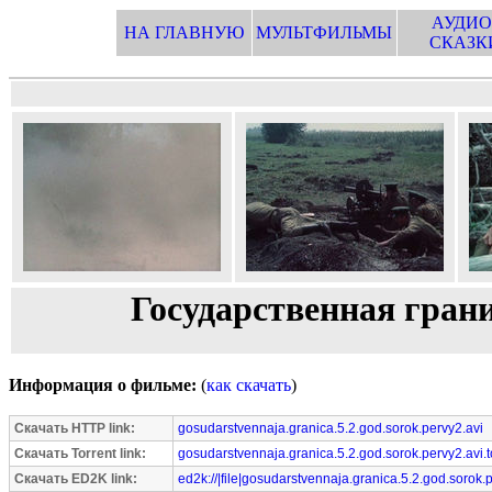
АУДИО
НА ГЛАВНУЮ
МУЛЬТФИЛЬМЫ
СКАЗК
Государственная грани
Информация о фильме:
(
как скачать
)
Скачать HTTP link:
gosudarstvennaja.granica.5.2.god.sorok.pervy2.avi
Скачать Torrent link:
gosudarstvennaja.granica.5.2.god.sorok.pervy2.avi.t
Скачать ED2K link:
ed2k://|file|gosudarstvennaja.granica.5.2.god.sorok