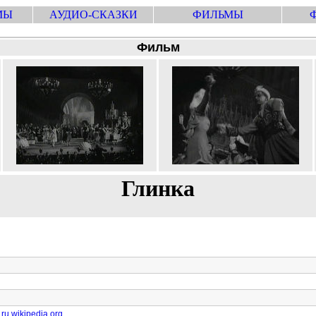
МЫ
АУДИО-СКАЗКИ
ФИЛЬМЫ
Фильм
Глинка
ru.wikipedia.org