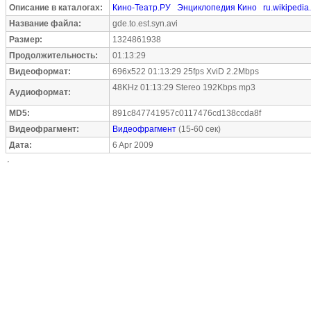
Описание в каталогах:
Кино-Театр.РУ
Энциклопедия Кино
ru.wikipedia
Название файла:
gde.to.est.syn.avi
Размер:
1324861938
Продолжительность:
01:13:29
Видеоформат:
696x522 01:13:29 25fps XviD 2.2Mbps
48KHz 01:13:29 Stereo 192Kbps mp3
Аудиоформат:
MD5:
891c847741957c0117476cd138ccda8f
Видеофрагмент:
Видеофрагмент
(15-60 сек)
Дата:
6 Apr 2009