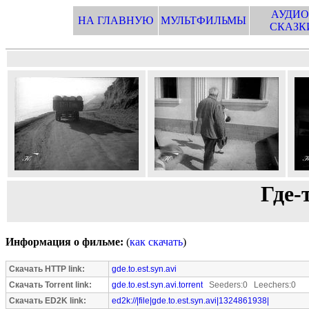
АУДИО
НА ГЛАВНУЮ
МУЛЬТФИЛЬМЫ
СКАЗК
Где-
Информация о фильме:
(
как скачать
)
Скачать HTTP link:
gde.to.est.syn.avi
Скачать Torrent link:
gde.to.est.syn.avi.torrent
Seeders:0 Leechers:0
Скачать ED2K link:
ed2k://|file|gde.to.est.syn.avi|1324861938|