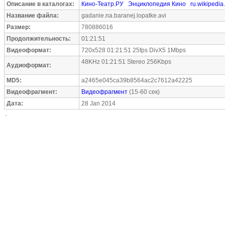
Описание в каталогах:
Кино-Театр.РУ
Энциклопедия Кино
ru.wikipedia
Название файла:
gadanie.na.baranej.lopatke.avi
Размер:
780886016
Продолжительность:
01:21:51
Видеоформат:
720x528 01:21:51 25fps DivX5 1Mbps
48KHz 01:21:51 Stereo 256Kbps
Аудиоформат:
MD5:
a2465e045ca39b8564ac2c7612a42225
Видеофрагмент:
Видеофрагмент
(15-60 сек)
Дата:
28 Jan 2014