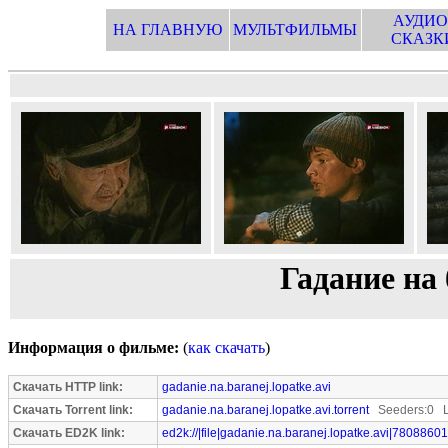
АУДИО
НА ГЛАВНУЮ
МУЛЬТФИЛЬМЫ
СКАЗК
Гадание на
Информация о фильме:
(
как скачать
)
Скачать HTTP link:
gadanie.na.baranej.lopatke.avi
Скачать Torrent link:
gadanie.na.baranej.lopatke.avi.torrent
Seeders:0 L
Скачать ED2K link:
ed2k://|file|gadanie.na.baranej.lopatke.avi|78088601