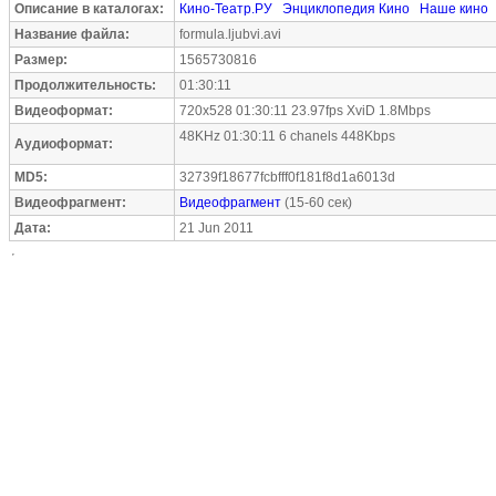
Описание в каталогах:
Кино-Театр.РУ
Энциклопедия Кино
Наше кино
Название файла:
formula.ljubvi.avi
Размер:
1565730816
Продолжительность:
01:30:11
Видеоформат:
720x528 01:30:11 23.97fps XviD 1.8Mbps
48KHz 01:30:11 6 chanels 448Kbps
Аудиоформат:
MD5:
32739f18677fcbfff0f181f8d1a6013d
Видеофрагмент:
Видеофрагмент
(15-60 сек)
Дата:
21 Jun 2011