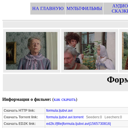
АУДИО
НА ГЛАВНУЮ
МУЛЬТФИЛЬМЫ
СКАЗК
Форм
Информация о фильме:
(
как скачать
)
Скачать HTTP link:
formula.ljubvi.avi
Скачать Torrent link:
formula.ljubvi.avi.torrent
Seeders:0 Leechers:0
Скачать ED2K link:
ed2k://|file|formula.ljubvi.avi|1565730816|