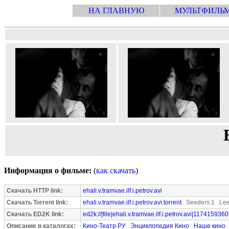
НА ГЛАВНУЮ
МУЛЬТФИЛЬ
Информация о фильме:
(
как скачать
)
Скачать HTTP link:
ehali.v.tramvae.ilf.i.petrov.avi
Скачать Torrent link:
ehali.v.tramvae.ilf.i.petrov.avi.torrent
Seeders:1 Lee
Скачать ED2K link:
ed2k://|file|ehali.v.tramvae.ilf.i.petrov.avi|1174159360
Описание в каталогах:
Кино-Театр.РУ
Энциклопедия Кино
Наше кино