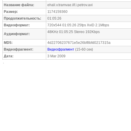
Название файла:
ehali.v.tramvae.ilf.i.petrov.avi
Размер:
1174159360
Продолжительность:
01:05:26
Видеоформат:
720x544 01:05:26 25fps XviD 2.1Mbps
48KHz 01:05:25 Stereo 192Kbps
Аудиоформат:
MD5:
4d22706237671e5e26bf8bfd0217315a
Видеофрагмент:
Видеофрагмент
(15-60 сек)
Дата:
3 Mar 2009