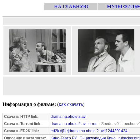
НА ГЛАВНУЮ
МУЛЬТФИЛЬ
Информация о фильме:
(
как скачать
)
Скачать HTTP link:
drama.na.ohote.2.avi
Скачать Torrent link:
drama.na.ohote.2.avi.torrent
Seeders:0 Leechers:
Скачать ED2K link:
ed2k://|file|drama.na.ohote.2.avi|1244391424|
Описание в каталогах:
Кино-Театр.РУ
Энциклопедия Кино
rutracker.org