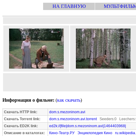
НА ГЛАВНУЮ
МУЛЬТФИЛЬ
Информация о фильме:
(
как скачать
)
Скачать HTTP link:
dom.s.mezoninom.avi
Скачать Torrent link:
dom.s.mezoninom.avi.torrent
Seeders:0 Leechers:
Скачать ED2K link:
ed2k://|file|dom.s.mezoninom.avi|1464403968|
Описание в каталогах:
Кино-Театр.РУ
Энциклопедия Кино
ru.wikipedia