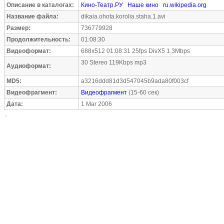
Описание в каталогах:
Кино-Театр.РУ
Наше кино
ru.wikipedia.org
Название файла:
dikaia.ohota.korolia.staha.1.avi
Размер:
736779928
Продолжительность:
01:08:30
Видеоформат:
688x512 01:08:31 25fps DivX5 1.3Mbps
30 Stereo 119Kbps mp3
Аудиоформат:
MD5:
a3216ddd81d3d547045b9ada80f003cf
Видеофрагмент:
Видеофрагмент
(15-60 сек)
Дата:
1 Mar 2006