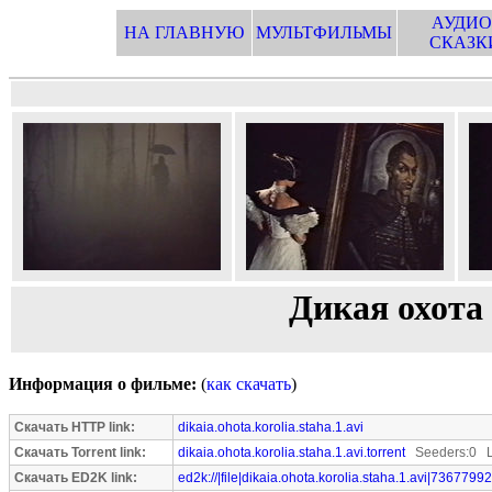
АУДИО
НА ГЛАВНУЮ
МУЛЬТФИЛЬМЫ
СКАЗК
Дикая охота 
Информация о фильме:
(
как скачать
)
Скачать HTTP link:
dikaia.ohota.korolia.staha.1.avi
Скачать Torrent link:
dikaia.ohota.korolia.staha.1.avi.torrent
Seeders:0 L
Скачать ED2K link:
ed2k://|file|dikaia.ohota.korolia.staha.1.avi|73677992