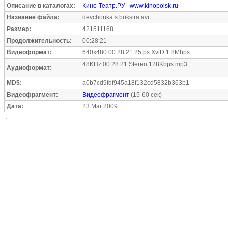
Описание в каталогах:
Кино-Театр.РУ
www.kinopoisk.ru
Название файла:
devchonka.s.buksira.avi
Размер:
421511168
Продолжительность:
00:28:21
Видеоформат:
640x480 00:28:21 25fps XviD 1.8Mbps
48KHz 00:28:21 Stereo 128Kbps mp3
Аудиоформат:
MD5:
a0b7cd9fdf945a18f132cd5832b363b1
Видеофрагмент:
Видеофрагмент
(15-60 сек)
Дата:
23 Mar 2009