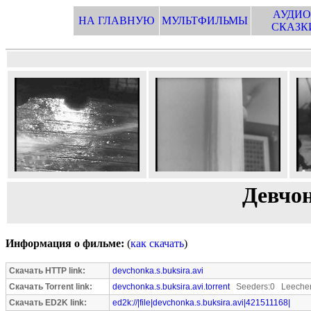
АУДИО
НА ГЛАВНУЮ
МУЛЬТФИЛЬМЫ
СКАЗК
Девчон
Информация о фильме:
(
как скачать
)
Скачать HTTP link:
devchonka.s.buksira.avi
Скачать Torrent link:
devchonka.s.buksira.avi.torrent
Seeders:0 Leecher
Скачать ED2K link:
ed2k://|file|devchonka.s.buksira.avi|421511168|