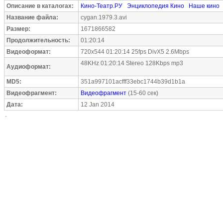
Описание в каталогах:
Кино-Театр.РУ
Энциклопедия Кино
Наше кино
Название файла:
cygan.1979.3.avi
Размер:
1671866582
Продолжительность:
01:20:14
Видеоформат:
720x544 01:20:14 25fps DivX5 2.6Mbps
48KHz 01:20:14 Stereo 128Kbps mp3
Аудиоформат:
MD5:
351a997101acfff33ebc1744b39d1b1a
Видеофрагмент:
Видеофрагмент
(15-60 сек)
Дата:
12 Jan 2014