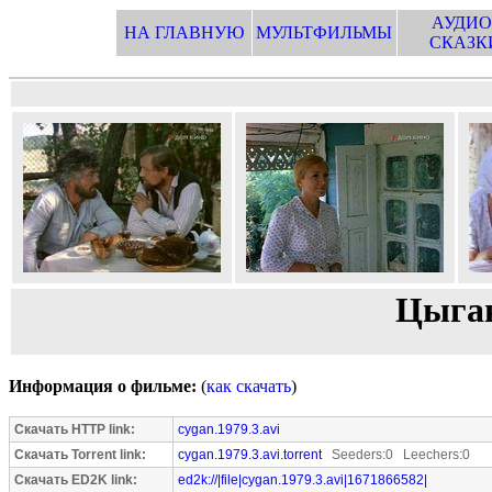
АУДИО
НА ГЛАВНУЮ
МУЛЬТФИЛЬМЫ
СКАЗК
Цыган 
Информация о фильме:
(
как скачать
)
Скачать HTTP link:
cygan.1979.3.avi
Скачать Torrent link:
cygan.1979.3.avi.torrent
Seeders:0 Leechers:0
Скачать ED2K link:
ed2k://|file|cygan.1979.3.avi|1671866582|