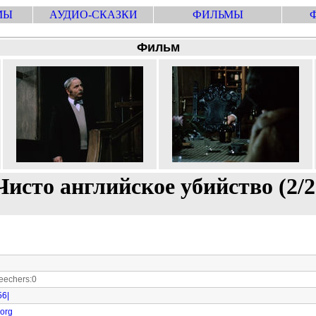
МЫ
АУДИО-СКАЗКИ
ФИЛЬМЫ
Фильм
Чисто английское убийство (2/2
echers:0
56|
.org