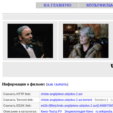
НА ГЛАВНУЮ
МУЛЬТФИЛЬ
Информация о фильме:
(
как скачать
)
Скачать HTTP link:
chisto.anglijskoe.ubijstvo.2.avi
Скачать Torrent link:
chisto.anglijskoe.ubijstvo.2.avi.torrent
Seeders:1 Le
Скачать ED2K link:
ed2k://|file|chisto.anglijskoe.ubijstvo.2.avi|14688706
Описание в каталогах:
Кино-Театр.РУ
Энциклопедия Кино
ru.wikipedia