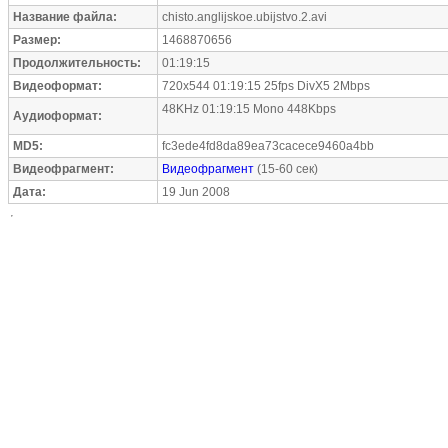
Название файла:
chisto.anglijskoe.ubijstvo.2.avi
Размер:
1468870656
Продолжительность:
01:19:15
Видеоформат:
720x544 01:19:15 25fps DivX5 2Mbps
48KHz 01:19:15 Mono 448Kbps
Аудиоформат:
MD5:
fc3ede4fd8da89ea73cacece9460a4bb
Видеофрагмент:
Видеофрагмент
(15-60 сек)
Дата:
19 Jun 2008