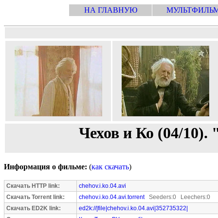
НА ГЛАВНУЮ
МУЛЬТФИЛЬ
Чехов и Ко (04/10).
Информация о фильме:
(
как скачать
)
Скачать HTTP link:
chehov.i.ko.04.avi
Скачать Torrent link:
chehov.i.ko.04.avi.torrent
Seeders:0 Leechers:0
Скачать ED2K link:
ed2k://|file|chehov.i.ko.04.avi|352735322|