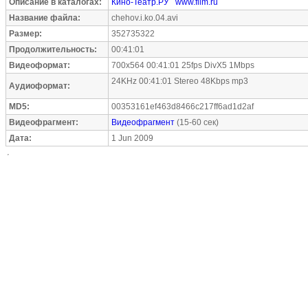
Описание в каталогах:
Кино-Театр.РУ
www.film.ru
Название файла:
chehov.i.ko.04.avi
Размер:
352735322
Продолжительность:
00:41:01
Видеоформат:
700x564 00:41:01 25fps DivX5 1Mbps
24KHz 00:41:01 Stereo 48Kbps mp3
Аудиоформат:
MD5:
00353161ef463d8466c217ff6ad1d2af
Видеофрагмент:
Видеофрагмент
(15-60 сек)
Дата:
1 Jun 2009