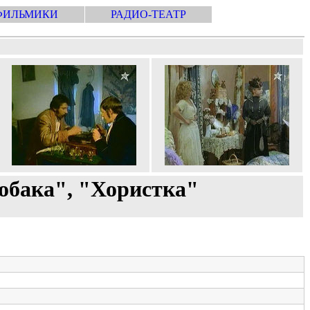
ФИЛЬМИКИ
РАДИО-ТЕАТР
 собака", "Хористка"