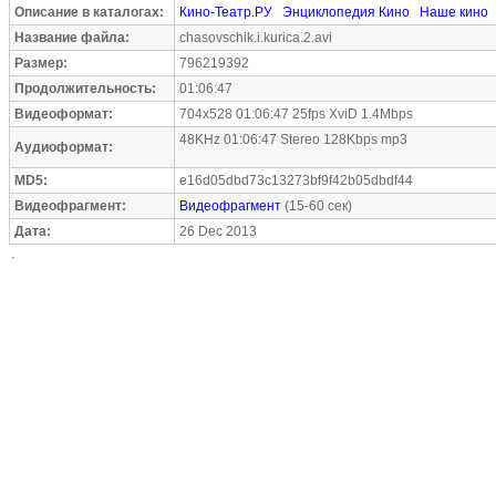
Описание в каталогах:
Кино-Театр.РУ
Энциклопедия Кино
Наше кино
Название файла:
chasovschik.i.kurica.2.avi
Размер:
796219392
Продолжительность:
01:06:47
Видеоформат:
704x528 01:06:47 25fps XviD 1.4Mbps
48KHz 01:06:47 Stereo 128Kbps mp3
Аудиоформат:
MD5:
e16d05dbd73c13273bf9f42b05dbdf44
Видеофрагмент:
Видеофрагмент
(15-60 сек)
Дата:
26 Dec 2013