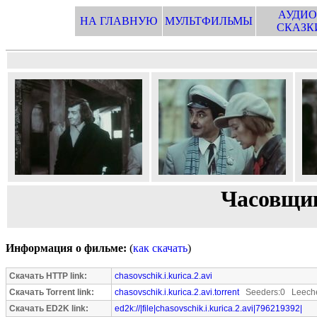
АУДИО
НА ГЛАВНУЮ
МУЛЬТФИЛЬМЫ
СКАЗК
Часовщик
Информация о фильме:
(
как скачать
)
Скачать HTTP link:
chasovschik.i.kurica.2.avi
Скачать Torrent link:
chasovschik.i.kurica.2.avi.torrent
Seeders:0 Leeche
Скачать ED2K link:
ed2k://|file|chasovschik.i.kurica.2.avi|796219392|