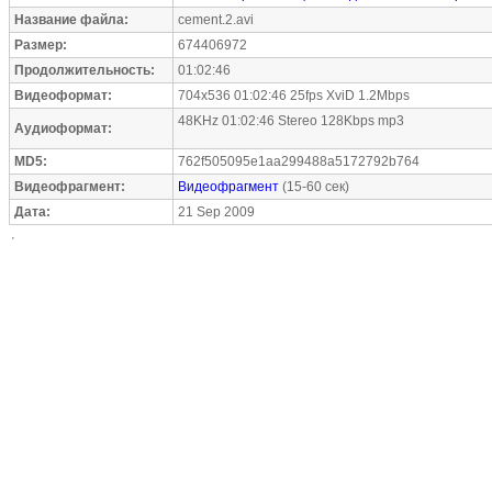
Название файла:
cement.2.avi
Размер:
674406972
Продолжительность:
01:02:46
Видеоформат:
704x536 01:02:46 25fps XviD 1.2Mbps
48KHz 01:02:46 Stereo 128Kbps mp3
Аудиоформат:
MD5:
762f505095e1aa299488a5172792b764
Видеофрагмент:
Видеофрагмент
(15-60 сек)
Дата:
21 Sep 2009