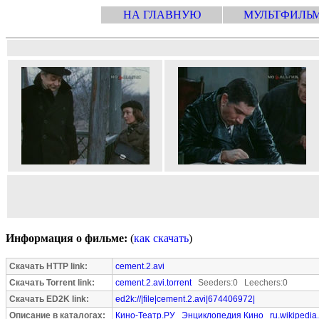
НА ГЛАВНУЮ
МУЛЬТФИЛЬ
Информация о фильме:
(
как скачать
)
Скачать HTTP link:
cement.2.avi
Скачать Torrent link:
cement.2.avi.torrent
Seeders:0 Leechers:0
Скачать ED2K link:
ed2k://|file|cement.2.avi|674406972|
Описание в каталогах:
Кино-Театр.РУ
Энциклопедия Кино
ru.wikipedia