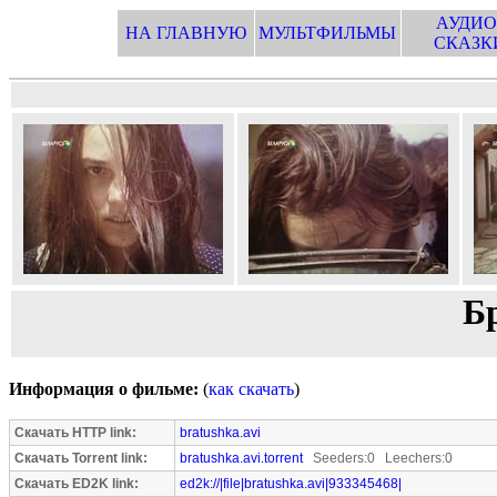
АУДИО
НА ГЛАВНУЮ
МУЛЬТФИЛЬМЫ
СКАЗК
Б
Информация о фильме:
(
как скачать
)
Скачать HTTP link:
bratushka.avi
Скачать Torrent link:
bratushka.avi.torrent
Seeders:0 Leechers:0
Скачать ED2K link:
ed2k://|file|bratushka.avi|933345468|