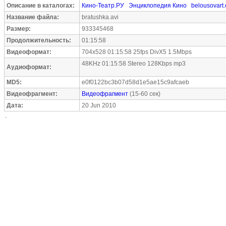
Описание в каталогах:
Кино-Театр.РУ
Энциклопедия Кино
belousovart
Название файла:
bratushka.avi
Размер:
933345468
Продолжительность:
01:15:58
Видеоформат:
704x528 01:15:58 25fps DivX5 1.5Mbps
48KHz 01:15:58 Stereo 128Kbps mp3
Аудиоформат:
MD5:
e0f0122bc3b07d58d1e5ae15c9afcaeb
Видеофрагмент:
Видеофрагмент
(15-60 сек)
Дата:
20 Jun 2010